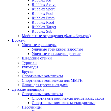
Rubblex Ice
Rubblex Active
Rubblex Sport
Rubblex Pool
Rubblex Prom
Rubblex Roof
Rubblex Target
Rubblex Sub
Мобильные ограждения (Фан - барьеры)
Воркаут
Уличные тренажеры
Уличные тренажеры взрослые
Уличные тренажеры детские
Шведские стенки
Турники
Рукоходы
Брусья
Спортивные комплексы
Спортивные комплексы для ММГН
Лавки для пресса и отдыха
Детские площадки
Спортивные комплексы
Спортивные комплексы для детских садов
Спортивные комплексы стандартные
Песочницы