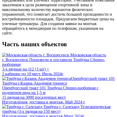
придомовых или уличных территорий. Учитываем пожелания
заказчиков к цели размещения спортивной зоны и
максимальному количеству вариантов физических
упражнений, что помогает достичь большой проходимости и
востребованности площадок. Предлагаем бюджетные цены на
уличные тренажеры. Для создания заявки на монтаж
обращайтесь к менеджерам по телефонам, указанным на
сайте.
Часть наших объектов
Московская область
г. Воскресенск
Произвели и поставили Трибуны Сборно-
разборные
3-х рядные на 112 (3 шт) +
2 кабинки по 10 мест. Июль 2024г
Трибуна г.Казань Академия тенниса
Оренбургский тракт 101
Трибуна Сборно-разборная с
поднятием ряда на 1,5 м
15 рядная на 3000 посадочных мест
Изготовления, доставка и монтаж. Май 2024 г
Трибуна г. Салехард
Телескопическая
трибуна (3-х рядная на 150 мест)
Изготовление, доставка и монтаж Март 2024г