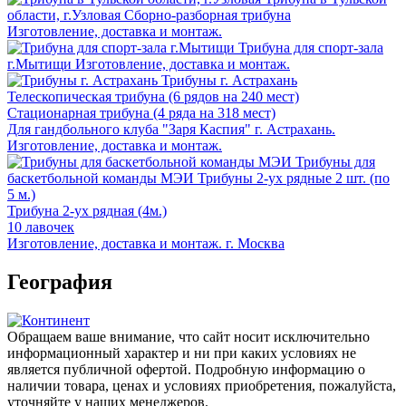
области, г.Узловая
Сборно-разборная трибуна
Изготовление, доставка и монтаж.
Трибуна для спорт-зала
г.Мытищи
Изготовление, доставка и монтаж.
Трибуны г. Астрахань
Телескопическая трибуна (6 рядов на 240 мест)
Стационарная трибуна (4 ряда на 318 мест)
Для гандбольного клуба "Заря Каспия" г. Астрахань.
Изготовление, доставка и монтаж.
Трибуны для
баскетбольной команды МЭИ
Трибуны 2-ух рядные 2 шт. (по
5 м.)
Трибуна 2-ух рядная (4м.)
10 лавочек
Изготовление, доставка и монтаж. г. Москва
География
Обращаем ваше внимание, что сайт носит исключительно
информационный характер и ни при каких условиях не
является публичной офертой. Подробную информацию о
наличии товара, ценах и условиях приобретения, пожалуйста,
уточняйте у наших менеджеров.