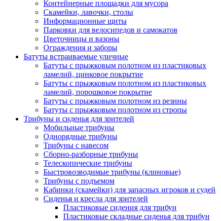
Контейнерные площадки для мусора
Скамейки, лавочки, столы
Информационные щиты
Парковки для велосипедов и самокатов
Цветочницы и вазоны
Ограждения и заборы
Батуты встраиваемые уличные
Батуты с прыжковым полотном из пластиковых
ламелий, цинковое покрытие
Батуты с прыжковым полотном из пластиковых
ламелий, порошковое покрытие
Батуты с прыжковым полотном из резины
Батуты с прыжковым полотном из стропы
Трибуны и сиденья для зрителей
Мобильные трибуны
Однорядные трибуны
Трибуны с навесом
Сборно-разборные трибуны
Телескопические трибуны
Быстровозводимые трибуны (клиновые)
Трибуны с подъемом
Кабинки (скамейки) для запасных игроков и судей
Сиденья и кресла для зрителей
Пластиковые сидения для трибун
Пластиковые складные сиденья для трибун