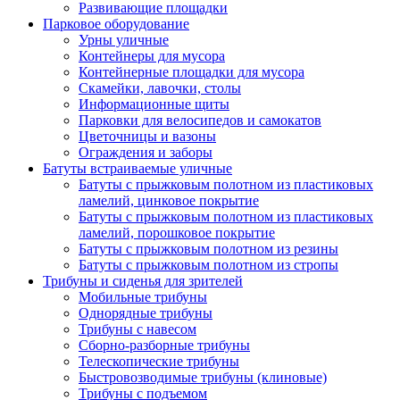
Развивающие площадки
Парковое оборудование
Урны уличные
Контейнеры для мусора
Контейнерные площадки для мусора
Скамейки, лавочки, столы
Информационные щиты
Парковки для велосипедов и самокатов
Цветочницы и вазоны
Ограждения и заборы
Батуты встраиваемые уличные
Батуты с прыжковым полотном из пластиковых
ламелий, цинковое покрытие
Батуты с прыжковым полотном из пластиковых
ламелий, порошковое покрытие
Батуты с прыжковым полотном из резины
Батуты с прыжковым полотном из стропы
Трибуны и сиденья для зрителей
Мобильные трибуны
Однорядные трибуны
Трибуны с навесом
Сборно-разборные трибуны
Телескопические трибуны
Быстровозводимые трибуны (клиновые)
Трибуны с подъемом