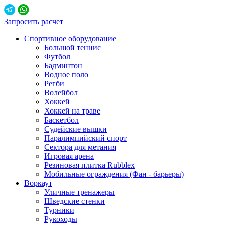
Запросить расчет
Спортивное оборудование
Большой теннис
Футбол
Бадминтон
Водное поло
Регби
Волейбол
Хоккей
Хоккей на траве
Баскетбол
Судейские вышки
Паралимпийский спорт
Сектора для метания
Игровая арена
Резиновая плитка Rubblex
Мобильные ограждения (Фан - барьеры)
Воркаут
Уличные тренажеры
Шведские стенки
Турники
Рукоходы