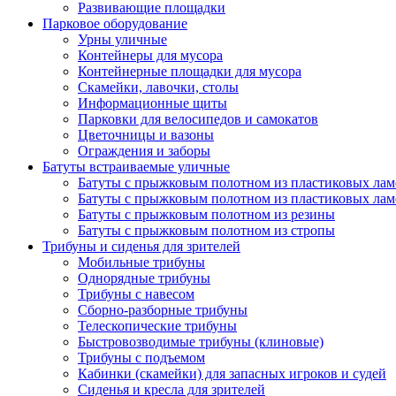
Развивающие площадки
Парковое оборудование
Урны уличные
Контейнеры для мусора
Контейнерные площадки для мусора
Скамейки, лавочки, столы
Информационные щиты
Парковки для велосипедов и самокатов
Цветочницы и вазоны
Ограждения и заборы
Батуты встраиваемые уличные
Батуты с прыжковым полотном из пластиковых лам
Батуты с прыжковым полотном из пластиковых лам
Батуты с прыжковым полотном из резины
Батуты с прыжковым полотном из стропы
Трибуны и сиденья для зрителей
Мобильные трибуны
Однорядные трибуны
Трибуны с навесом
Сборно-разборные трибуны
Телескопические трибуны
Быстровозводимые трибуны (клиновые)
Трибуны с подъемом
Кабинки (скамейки) для запасных игроков и судей
Сиденья и кресла для зрителей