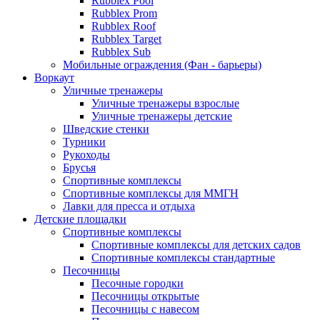
Rubblex Pool
Rubblex Prom
Rubblex Roof
Rubblex Target
Rubblex Sub
Мобильные ограждения (Фан - барьеры)
Воркаут
Уличные тренажеры
Уличные тренажеры взрослые
Уличные тренажеры детские
Шведские стенки
Турники
Рукоходы
Брусья
Спортивные комплексы
Спортивные комплексы для ММГН
Лавки для пресса и отдыха
Детские площадки
Спортивные комплексы
Спортивные комплексы для детских садов
Спортивные комплексы стандартные
Песочницы
Песочные городки
Песочницы открытые
Песочницы с навесом