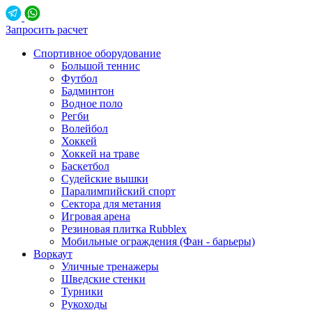
Запросить расчет
Спортивное оборудование
Большой теннис
Футбол
Бадминтон
Водное поло
Регби
Волейбол
Хоккей
Хоккей на траве
Баскетбол
Судейские вышки
Паралимпийский спорт
Сектора для метания
Игровая арена
Резиновая плитка Rubblex
Мобильные ограждения (Фан - барьеры)
Воркаут
Уличные тренажеры
Шведские стенки
Турники
Рукоходы