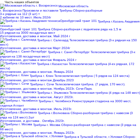
Часть наших объектов
Московская область
г. Воскресенск
Произвели и поставили Трибуны Сборно-разборные
3-х рядные на 112 (3 шт) +
2 кабинки по 10 мест. Июль 2024г
Трибуна г.Казань Академия
тенниса
Оренбургский тракт 101
Трибуна Сборно-разборная с поднятием ряда на 1,5 м
15 рядная на 3000 посадочных мест
Изготовления, доставка и монтаж. Май 2024 г
Трибуна г. Салехард
Телескопическая трибуна (3-х рядная на 150
мест)
Изготовление, доставка и монтаж Март 2024г
Трибуна г. Санкт-Петербург
Телескопическая трибуна (3-х
рядная на 138 посадочных мест)
Изготовление, доставка и монтаж Февраль 2024 г
Трибуна г.Казахстан
Телескопическая трибуна (4-ех рядная, 172
места)
Изготовление, доставка и монтаж. Январь 2024
Трибуна г. Клин
Телескопическая трибуна ( 5 рядов на 124 места)
Изготовление, доставка и монтаж Декабрь 2023
Трибуны г. Сочи
Телескопическая трибуна. (7 рядов, 170 мест).
Изготовление, доставка и монтаж. Ноябрь 2023г. Сочи-Парк.
Трибуны г. Ульяновск
Телескопическая трибуна (4 ряда на 148 мест)
Изготовление, доставка и монтаж. Август 2023г.
Трибуны г. Челябинск
Реконструкция стадиона на 3000 мест,
сиденья Атлант
Изготовление, доставка и монтаж. Июль 2023г.
Трибуна г.Волноваха
Сборно-разборная трибуна с навесом (3
ряда на 124 мест) 2шт
Изготовление, и доставка . Октябрь 2023г.
Трибуны г. Москва
Сборно-разборная трибуна с навесом (3 ряда на
68 мест)
Изготовление, доставка и монтаж. Январь 2023г.
Трибуна в Тульской области, г.Узловая
Сборно-