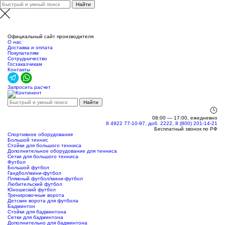
Москва
Официальный сайт производителя
О нас
Доставка и оплата
Покупателям
Сотрудничество
Госзаказчикам
Контакты
Запросить расчет
08:00 — 17:00, ежедневно
8 4922 77-10-97, доб. 2222, 8 (800) 201-14-21
Бесплатный звонок по РФ
Спортивное оборудование
Большой теннис
Стойки для большого тенниса
Дополнительное оборудование для тенниса
Сетки для большого тенниса
Футбол
Большой футбол
Гандбол/мини-футбол
Пляжный футбол/мини-футбол
Любительский футбол
Юношеский футбол
Тренировочные ворота
Детские ворота для футбола
Бадминтон
Стойки для бадминтона
Сетки для бадминтона
Дополнительно для бадминтона