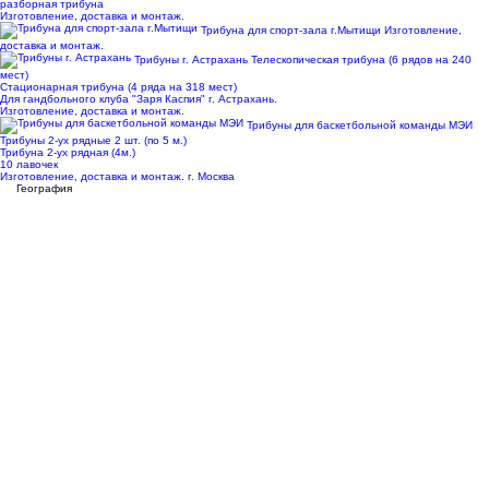
разборная трибуна
Изготовление, доставка и монтаж.
Трибуна для спорт-зала г.Мытищи
Изготовление,
доставка и монтаж.
Трибуны г. Астрахань
Телескопическая трибуна (6 рядов на 240
мест)
Стационарная трибуна (4 ряда на 318 мест)
Для гандбольного клуба "Заря Каспия" г. Астрахань.
Изготовление, доставка и монтаж.
Трибуны для баскетбольной команды МЭИ
Трибуны 2-ух рядные 2 шт. (по 5 м.)
Трибуна 2-ух рядная (4м.)
10 лавочек
Изготовление, доставка и монтаж. г. Москва
География