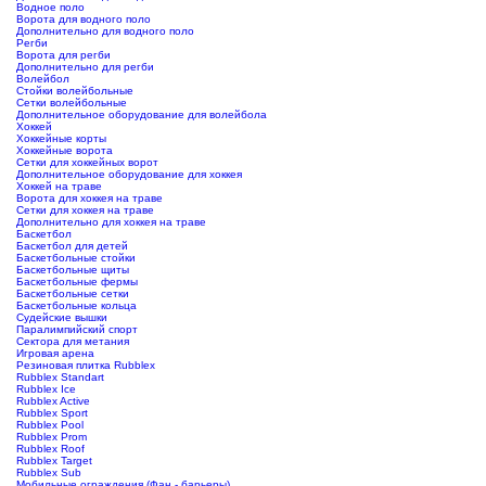
Водное поло
Ворота для водного поло
Дополнительно для водного поло
Регби
Ворота для регби
Дополнительно для регби
Волейбол
Стойки волейбольные
Сетки волейбольные
Дополнительное оборудование для волейбола
Хоккей
Хоккейные корты
Хоккейные ворота
Сетки для хоккейных ворот
Дополнительное оборудование для хоккея
Хоккей на траве
Ворота для хоккея на траве
Сетки для хоккея на траве
Дополнительно для хоккея на траве
Баскетбол
Баскетбол для детей
Баскетбольные стойки
Баскетбольные щиты
Баскетбольные фермы
Баскетбольные сетки
Баскетбольные кольца
Судейские вышки
Паралимпийский спорт
Сектора для метания
Игровая арена
Резиновая плитка Rubblex
Rubblex Standart
Rubblex Ice
Rubblex Active
Rubblex Sport
Rubblex Pool
Rubblex Prom
Rubblex Roof
Rubblex Target
Rubblex Sub
Мобильные ограждения (Фан - барьеры)