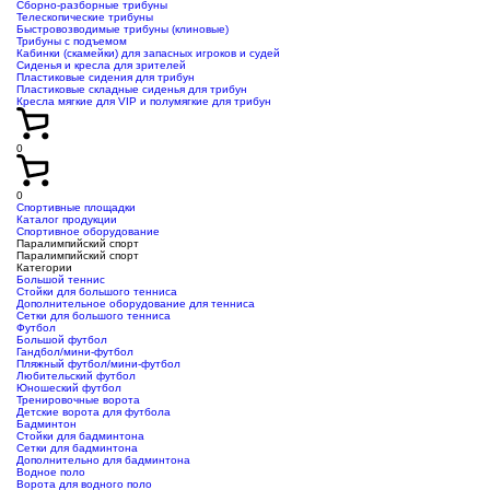
Сборно-разборные трибуны
Телескопические трибуны
Быстровозводимые трибуны (клиновые)
Трибуны с подъемом
Кабинки (скамейки) для запасных игроков и судей
Сиденья и кресла для зрителей
Пластиковые сидения для трибун
Пластиковые складные сиденья для трибун
Кресла мягкие для VIP и полумягкие для трибун
0
0
Спортивные площадки
Каталог продукции
Спортивное оборудование
Паралимпийский спорт
Паралимпийский спорт
Категории
Большой теннис
Стойки для большого тенниса
Дополнительное оборудование для тенниса
Сетки для большого тенниса
Футбол
Большой футбол
Гандбол/мини-футбол
Пляжный футбол/мини-футбол
Любительский футбол
Юношеский футбол
Тренировочные ворота
Детские ворота для футбола
Бадминтон
Стойки для бадминтона
Сетки для бадминтона
Дополнительно для бадминтона
Водное поло
Ворота для водного поло