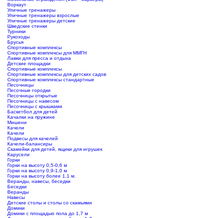
Воркаут
Уличные тренажеры
Уличные тренажеры взрослые
Уличные тренажеры детские
Шведские стенки
Турники
Рукоходы
Брусья
Спортивные комплексы
Спортивные комплексы для ММГН
Лавки для пресса и отдыха
Детские площадки
Спортивные комплексы
Спортивные комплексы для детских садов
Спортивные комплексы стандартные
Песочницы
Песочные городки
Песочницы открытые
Песочницы с навесом
Песочницы с крышками
Баскетбол для детей
Качалки на пружине
Мишени
Качели
Качели
Подвесы для качелей
Качели-балансиры
Скамейки для детей, ящики для игрушек
Карусели
Горки
Горки на высоту 0,5-0,6 м
Горки на высоту 0,9-1,0 м
Горки на высоту более 1,1 м.
Веранды, навесы, беседки
Беседки
Веранды
Навесы
Детские столы и столы со скамьями
Домики
Домики с площадью пола до 1,7 м