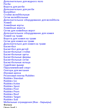
Дополнительно для водного поло
Регби
Ворота для регби
Дополнительно для регби
Волейбол
Стойки волейбольные
Сетки волейбольные
Дополнительное оборудование для волейбола
Хоккей
Хоккейные корты
Хоккейные ворота
Сетки для хоккейных ворот
Дополнительное оборудование для хоккея
Хоккей на траве
Ворота для хоккея на траве
Сетки для хоккея на траве
Дополнительно для хоккея на траве
Баскетбол
Баскетбол для детей
Баскетбольные стойки
Баскетбольные щиты
Баскетбольные фермы
Баскетбольные сетки
Баскетбольные кольца
Судейские вышки
Паралимпийский спорт
Сектора для метания
Игровая арена
Резиновая плитка Rubblex
Rubblex Standart
Rubblex Ice
Rubblex Active
Rubblex Sport
Rubblex Pool
Rubblex Prom
Rubblex Roof
Rubblex Target
Rubblex Sub
Мобильные ограждения (Фан - барьеры)
Фильтр
Цена (руб.)