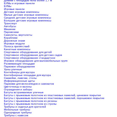
Домики с площадью пола более 1,7 м
БУМы и игровые панели
БУМы
Игровые панели
Детские игровые комплексы
Малые детские игровые комплексы
Средние детские игровые комплексы
Большие детские игровые комплексы
Транспорт
Автобусы
Машинки
Паровозики
Самолеты, вертолеты
Кораблики
Дорожные знаки
Игровые модули
Полоса препятствий
Канатные комплексы
Спортивное оборудование для детей
Спортивное оборудование для детских садов
Спортивное оборудование стандартное
Игровое оборудование для маломобильных групп
Развивающие площадки
Парковое оборудование
Урны уличные
Контейнеры для мусора
Контейнерные площадки для мусора
Скамейки, лавочки, столы
Информационные щиты
Парковки для велосипедов и самокатов
Цветочницы и вазоны
Ограждения и заборы
Батуты встраиваемые уличные
Батуты с прыжковым полотном из пластиковых ламелий, цинковое покрытие
Батуты с прыжковым полотном из пластиковых ламелий, порошковое покрытие
Батуты с прыжковым полотном из резины
Батуты с прыжковым полотном из стропы
Трибуны и сиденья для зрителей
Мобильные трибуны
Однорядные трибуны
Трибуны с навесом