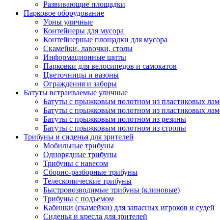
Развивающие площадки
Парковое оборудование
Урны уличные
Контейнеры для мусора
Контейнерные площадки для мусора
Скамейки, лавочки, столы
Информационные щиты
Парковки для велосипедов и самокатов
Цветочницы и вазоны
Ограждения и заборы
Батуты встраиваемые уличные
Батуты с прыжковым полотном из пластиковых лам
Батуты с прыжковым полотном из пластиковых лам
Батуты с прыжковым полотном из резины
Батуты с прыжковым полотном из стропы
Трибуны и сиденья для зрителей
Мобильные трибуны
Однорядные трибуны
Трибуны с навесом
Сборно-разборные трибуны
Телескопические трибуны
Быстровозводимые трибуны (клиновые)
Трибуны с подъемом
Кабинки (скамейки) для запасных игроков и судей
Сиденья и кресла для зрителей