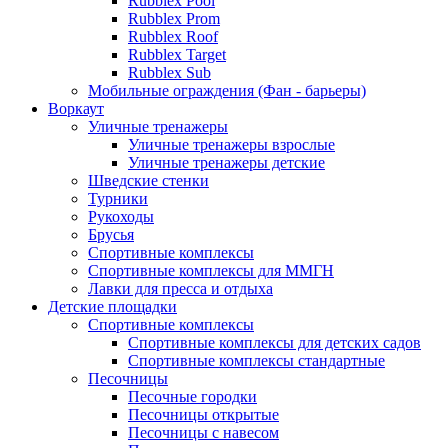
Rubblex Pool
Rubblex Prom
Rubblex Roof
Rubblex Target
Rubblex Sub
Мобильные ограждения (Фан - барьеры)
Воркаут
Уличные тренажеры
Уличные тренажеры взрослые
Уличные тренажеры детские
Шведские стенки
Турники
Рукоходы
Брусья
Спортивные комплексы
Спортивные комплексы для ММГН
Лавки для пресса и отдыха
Детские площадки
Спортивные комплексы
Спортивные комплексы для детских садов
Спортивные комплексы стандартные
Песочницы
Песочные городки
Песочницы открытые
Песочницы с навесом