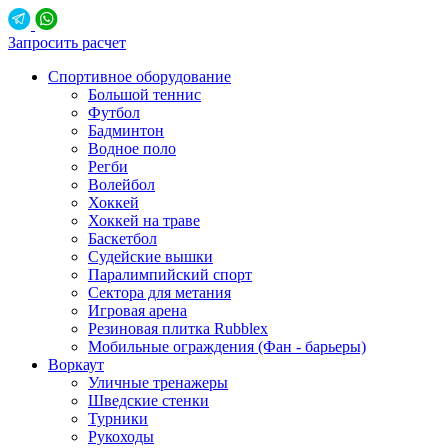
Запросить расчет
Спортивное оборудование
Большой теннис
Футбол
Бадминтон
Водное поло
Регби
Волейбол
Хоккей
Хоккей на траве
Баскетбол
Судейские вышки
Паралимпийский спорт
Сектора для метания
Игровая арена
Резиновая плитка Rubblex
Мобильные ограждения (Фан - барьеры)
Воркаут
Уличные тренажеры
Шведские стенки
Турники
Рукоходы