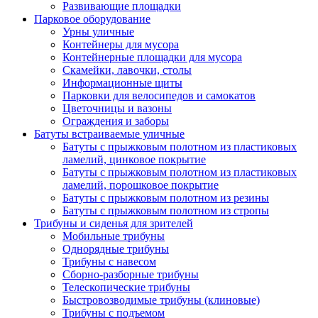
Развивающие площадки
Парковое оборудование
Урны уличные
Контейнеры для мусора
Контейнерные площадки для мусора
Скамейки, лавочки, столы
Информационные щиты
Парковки для велосипедов и самокатов
Цветочницы и вазоны
Ограждения и заборы
Батуты встраиваемые уличные
Батуты с прыжковым полотном из пластиковых
ламелий, цинковое покрытие
Батуты с прыжковым полотном из пластиковых
ламелий, порошковое покрытие
Батуты с прыжковым полотном из резины
Батуты с прыжковым полотном из стропы
Трибуны и сиденья для зрителей
Мобильные трибуны
Однорядные трибуны
Трибуны с навесом
Сборно-разборные трибуны
Телескопические трибуны
Быстровозводимые трибуны (клиновые)
Трибуны с подъемом