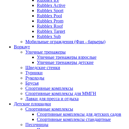
Rubblex Ice
Rubblex Active
Rubblex Sport
Rubblex Pool
Rubblex Prom
Rubblex Roof
Rubblex Target
Rubblex Sub
Мобильные ограждения (Фан - барьеры)
Воркаут
Уличные тренажеры
Уличные тренажеры взрослые
Уличные тренажеры детские
Шведские стенки
Турники
Рукоходы
Брусья
Спортивные комплексы
Спортивные комплексы для ММГН
Лавки для пресса и отдыха
Детские площадки
Спортивные комплексы
Спортивные комплексы для детских садов
Спортивные комплексы стандартные
Песочницы