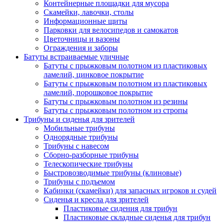
Контейнерные площадки для мусора
Скамейки, лавочки, столы
Информационные щиты
Парковки для велосипедов и самокатов
Цветочницы и вазоны
Ограждения и заборы
Батуты встраиваемые уличные
Батуты с прыжковым полотном из пластиковых
ламелий, цинковое покрытие
Батуты с прыжковым полотном из пластиковых
ламелий, порошковое покрытие
Батуты с прыжковым полотном из резины
Батуты с прыжковым полотном из стропы
Трибуны и сиденья для зрителей
Мобильные трибуны
Однорядные трибуны
Трибуны с навесом
Сборно-разборные трибуны
Телескопические трибуны
Быстровозводимые трибуны (клиновые)
Трибуны с подъемом
Кабинки (скамейки) для запасных игроков и судей
Сиденья и кресла для зрителей
Пластиковые сидения для трибун
Пластиковые складные сиденья для трибун