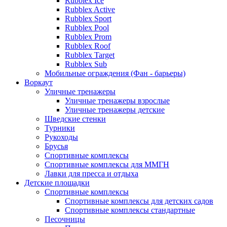
Rubblex Ice
Rubblex Active
Rubblex Sport
Rubblex Pool
Rubblex Prom
Rubblex Roof
Rubblex Target
Rubblex Sub
Мобильные ограждения (Фан - барьеры)
Воркаут
Уличные тренажеры
Уличные тренажеры взрослые
Уличные тренажеры детские
Шведские стенки
Турники
Рукоходы
Брусья
Спортивные комплексы
Спортивные комплексы для ММГН
Лавки для пресса и отдыха
Детские площадки
Спортивные комплексы
Спортивные комплексы для детских садов
Спортивные комплексы стандартные
Песочницы