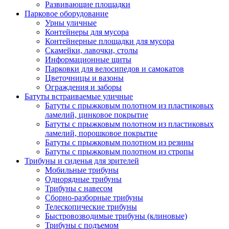
Развивающие площадки
Парковое оборудование
Урны уличные
Контейнеры для мусора
Контейнерные площадки для мусора
Скамейки, лавочки, столы
Информационные щиты
Парковки для велосипедов и самокатов
Цветочницы и вазоны
Ограждения и заборы
Батуты встраиваемые уличные
Батуты с прыжковым полотном из пластиковых
ламелий, цинковое покрытие
Батуты с прыжковым полотном из пластиковых
ламелий, порошковое покрытие
Батуты с прыжковым полотном из резины
Батуты с прыжковым полотном из стропы
Трибуны и сиденья для зрителей
Мобильные трибуны
Однорядные трибуны
Трибуны с навесом
Сборно-разборные трибуны
Телескопические трибуны
Быстровозводимые трибуны (клиновые)
Трибуны с подъемом