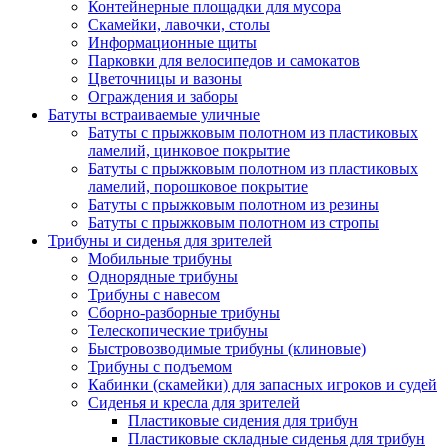
Контейнерные площадки для мусора
Скамейки, лавочки, столы
Информационные щиты
Парковки для велосипедов и самокатов
Цветочницы и вазоны
Ограждения и заборы
Батуты встраиваемые уличные
Батуты с прыжковым полотном из пластиковых
ламелий, цинковое покрытие
Батуты с прыжковым полотном из пластиковых
ламелий, порошковое покрытие
Батуты с прыжковым полотном из резины
Батуты с прыжковым полотном из стропы
Трибуны и сиденья для зрителей
Мобильные трибуны
Однорядные трибуны
Трибуны с навесом
Сборно-разборные трибуны
Телескопические трибуны
Быстровозводимые трибуны (клиновые)
Трибуны с подъемом
Кабинки (скамейки) для запасных игроков и судей
Сиденья и кресла для зрителей
Пластиковые сидения для трибун
Пластиковые складные сиденья для трибун