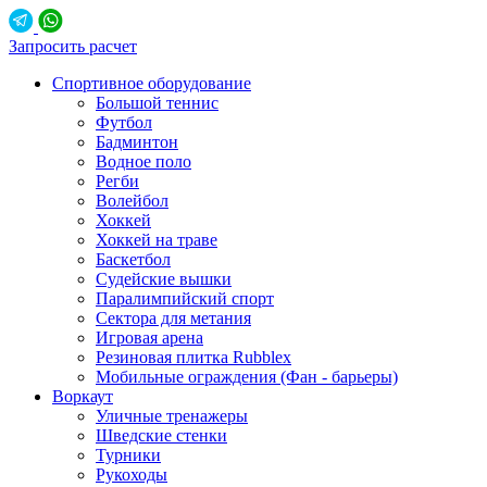
Запросить расчет
Спортивное оборудование
Большой теннис
Футбол
Бадминтон
Водное поло
Регби
Волейбол
Хоккей
Хоккей на траве
Баскетбол
Судейские вышки
Паралимпийский спорт
Сектора для метания
Игровая арена
Резиновая плитка Rubblex
Мобильные ограждения (Фан - барьеры)
Воркаут
Уличные тренажеры
Шведские стенки
Турники
Рукоходы