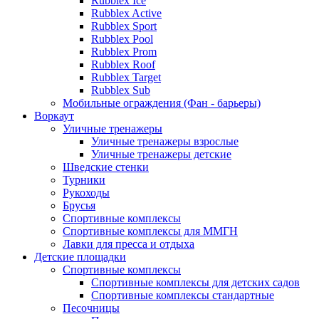
Rubblex Ice
Rubblex Active
Rubblex Sport
Rubblex Pool
Rubblex Prom
Rubblex Roof
Rubblex Target
Rubblex Sub
Мобильные ограждения (Фан - барьеры)
Воркаут
Уличные тренажеры
Уличные тренажеры взрослые
Уличные тренажеры детские
Шведские стенки
Турники
Рукоходы
Брусья
Спортивные комплексы
Спортивные комплексы для ММГН
Лавки для пресса и отдыха
Детские площадки
Спортивные комплексы
Спортивные комплексы для детских садов
Спортивные комплексы стандартные
Песочницы