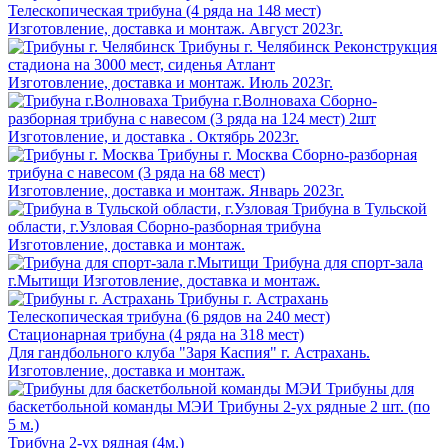
Телескопическая трибуна (4 ряда на 148 мест)
Изготовление, доставка и монтаж. Август 2023г.
Трибуны г. Челябинск
Реконструкция
стадиона на 3000 мест, сиденья Атлант
Изготовление, доставка и монтаж. Июль 2023г.
Трибуна г.Волноваха
Сборно-
разборная трибуна с навесом (3 ряда на 124 мест) 2шт
Изготовление, и доставка . Октябрь 2023г.
Трибуны г. Москва
Сборно-разборная
трибуна с навесом (3 ряда на 68 мест)
Изготовление, доставка и монтаж. Январь 2023г.
Трибуна в Тульской
области, г.Узловая
Сборно-разборная трибуна
Изготовление, доставка и монтаж.
Трибуна для спорт-зала
г.Мытищи
Изготовление, доставка и монтаж.
Трибуны г. Астрахань
Телескопическая трибуна (6 рядов на 240 мест)
Стационарная трибуна (4 ряда на 318 мест)
Для гандбольного клуба "Заря Каспия" г. Астрахань.
Изготовление, доставка и монтаж.
Трибуны для
баскетбольной команды МЭИ
Трибуны 2-ух рядные 2 шт. (по
5 м.)
Трибуна 2-ух рядная (4м.)