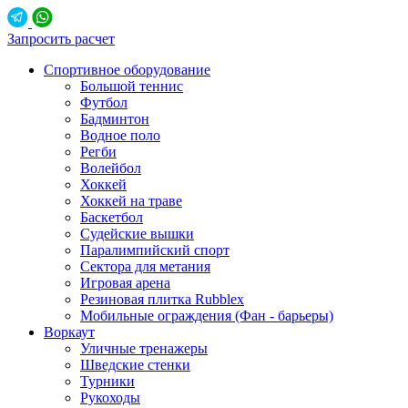
Запросить расчет
Спортивное оборудование
Большой теннис
Футбол
Бадминтон
Водное поло
Регби
Волейбол
Хоккей
Хоккей на траве
Баскетбол
Судейские вышки
Паралимпийский спорт
Сектора для метания
Игровая арена
Резиновая плитка Rubblex
Мобильные ограждения (Фан - барьеры)
Воркаут
Уличные тренажеры
Шведские стенки
Турники
Рукоходы