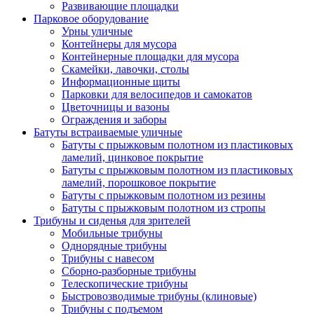
Развивающие площадки
Парковое оборудование
Урны уличные
Контейнеры для мусора
Контейнерные площадки для мусора
Скамейки, лавочки, столы
Информационные щиты
Парковки для велосипедов и самокатов
Цветочницы и вазоны
Ограждения и заборы
Батуты встраиваемые уличные
Батуты с прыжковым полотном из пластиковых
ламелий, цинковое покрытие
Батуты с прыжковым полотном из пластиковых
ламелий, порошковое покрытие
Батуты с прыжковым полотном из резины
Батуты с прыжковым полотном из стропы
Трибуны и сиденья для зрителей
Мобильные трибуны
Однорядные трибуны
Трибуны с навесом
Сборно-разборные трибуны
Телескопические трибуны
Быстровозводимые трибуны (клиновые)
Трибуны с подъемом