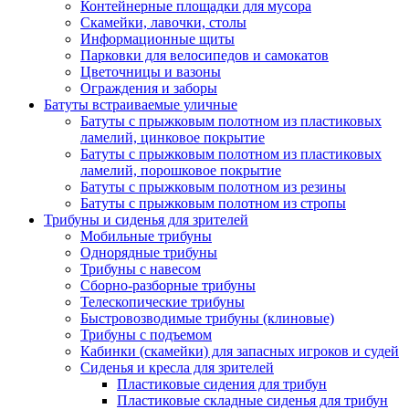
Контейнерные площадки для мусора
Скамейки, лавочки, столы
Информационные щиты
Парковки для велосипедов и самокатов
Цветочницы и вазоны
Ограждения и заборы
Батуты встраиваемые уличные
Батуты с прыжковым полотном из пластиковых
ламелий, цинковое покрытие
Батуты с прыжковым полотном из пластиковых
ламелий, порошковое покрытие
Батуты с прыжковым полотном из резины
Батуты с прыжковым полотном из стропы
Трибуны и сиденья для зрителей
Мобильные трибуны
Однорядные трибуны
Трибуны с навесом
Сборно-разборные трибуны
Телескопические трибуны
Быстровозводимые трибуны (клиновые)
Трибуны с подъемом
Кабинки (скамейки) для запасных игроков и судей
Сиденья и кресла для зрителей
Пластиковые сидения для трибун
Пластиковые складные сиденья для трибун