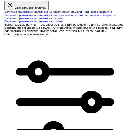
Сбросить все фильтры
Батуты с прыжковым полотном из пластиковых ламелий, цинковое покрытие
Батуты с прыжковым полотном из пластиковых ламелий, порошковое покрытие
Батуты с прыжковым полотном из резины
Батуты с прыжковым полотном из стропы
Встраиваемы
е батуты —
безопасное и эстетичное решение для детских площадок,
монтируемое в уровень с землей
. Они исключают риск падения с высоты, подходят
для частных и общественных пространств, отличаются антивандальной
конструкцией и долговечностью