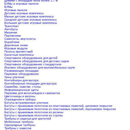
Домики с площадью пола более 1,7 м
БУМы и игровые панели
БУМы
Игровые панели
Детские игровые комплексы
Малые детские игровые комплексы
Средние детские игровые комплексы
Большие детские игровые комплексы
Транспорт
Автобусы
Машинки
Паровозики
Самолеты, вертолеты
Кораблики
Дорожные знаки
Игровые модули
Полоса препятствий
Канатные комплексы
Спортивное оборудование для детей
Спортивное оборудование для детских садов
Спортивное оборудование стандартное
Игровое оборудование для маломобильных групп
Развивающие площадки
Парковое оборудование
Урны уличные
Контейнеры для мусора
Контейнерные площадки для мусора
Скамейки, лавочки, столы
Информационные щиты
Парковки для велосипедов и самокатов
Цветочницы и вазоны
Ограждения и заборы
Батуты встраиваемые уличные
Батуты с прыжковым полотном из пластиковых ламелий, цинковое покрытие
Батуты с прыжковым полотном из пластиковых ламелий, порошковое покрытие
Батуты с прыжковым полотном из резины
Батуты с прыжковым полотном из стропы
Трибуны и сиденья для зрителей
Мобильные трибуны
Однорядные трибуны
Трибуны с навесом