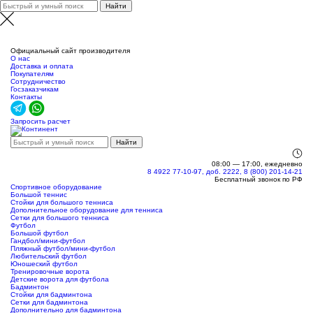
Москва
Официальный сайт производителя
О нас
Доставка и оплата
Покупателям
Сотрудничество
Госзаказчикам
Контакты
Запросить расчет
08:00 — 17:00, ежедневно
8 4922 77-10-97, доб. 2222, 8 (800) 201-14-21
Бесплатный звонок по РФ
Спортивное оборудование
Большой теннис
Стойки для большого тенниса
Дополнительное оборудование для тенниса
Сетки для большого тенниса
Футбол
Большой футбол
Гандбол/мини-футбол
Пляжный футбол/мини-футбол
Любительский футбол
Юношеский футбол
Тренировочные ворота
Детские ворота для футбола
Бадминтон
Стойки для бадминтона
Сетки для бадминтона
Дополнительно для бадминтона