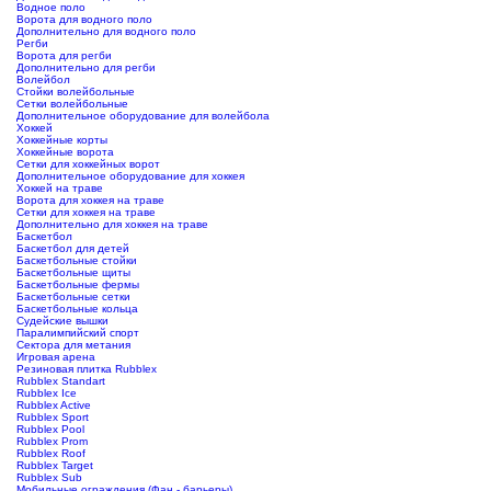
Водное поло
Ворота для водного поло
Дополнительно для водного поло
Регби
Ворота для регби
Дополнительно для регби
Волейбол
Стойки волейбольные
Сетки волейбольные
Дополнительное оборудование для волейбола
Хоккей
Хоккейные корты
Хоккейные ворота
Сетки для хоккейных ворот
Дополнительное оборудование для хоккея
Хоккей на траве
Ворота для хоккея на траве
Сетки для хоккея на траве
Дополнительно для хоккея на траве
Баскетбол
Баскетбол для детей
Баскетбольные стойки
Баскетбольные щиты
Баскетбольные фермы
Баскетбольные сетки
Баскетбольные кольца
Судейские вышки
Паралимпийский спорт
Сектора для метания
Игровая арена
Резиновая плитка Rubblex
Rubblex Standart
Rubblex Ice
Rubblex Active
Rubblex Sport
Rubblex Pool
Rubblex Prom
Rubblex Roof
Rubblex Target
Rubblex Sub
Мобильные ограждения (Фан - барьеры)