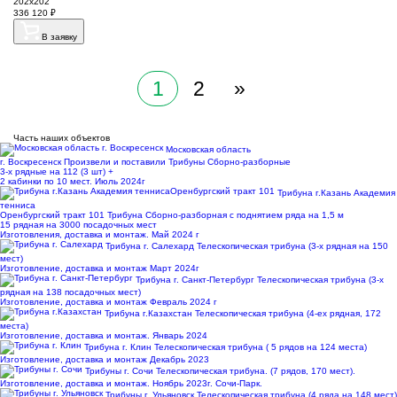
202х202
336 120
₽
В заявку
1
2
»
Часть наших объектов
Московская область
г. Воскресенск
Произвели и поставили Трибуны Сборно-разборные
3-х рядные на 112 (3 шт) +
2 кабинки по 10 мест. Июль 2024г
Трибуна г.Казань Академия
тенниса
Оренбургский тракт 101
Трибуна Сборно-разборная с поднятием ряда на 1,5 м
15 рядная на 3000 посадочных мест
Изготовления, доставка и монтаж. Май 2024 г
Трибуна г. Салехард
Телескопическая трибуна (3-х рядная на 150
мест)
Изготовление, доставка и монтаж Март 2024г
Трибуна г. Санкт-Петербург
Телескопическая трибуна (3-х
рядная на 138 посадочных мест)
Изготовление, доставка и монтаж Февраль 2024 г
Трибуна г.Казахстан
Телескопическая трибуна (4-ех рядная, 172
места)
Изготовление, доставка и монтаж. Январь 2024
Трибуна г. Клин
Телескопическая трибуна ( 5 рядов на 124 места)
Изготовление, доставка и монтаж Декабрь 2023
Трибуны г. Сочи
Телескопическая трибуна. (7 рядов, 170 мест).
Изготовление, доставка и монтаж. Ноябрь 2023г. Сочи-Парк.
Трибуны г. Ульяновск
Телескопическая трибуна (4 ряда на 148 мест)