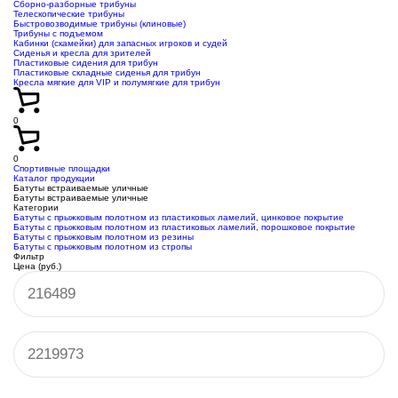
Сборно-разборные трибуны
Телескопические трибуны
Быстровозводимые трибуны (клиновые)
Трибуны с подъемом
Кабинки (скамейки) для запасных игроков и судей
Сиденья и кресла для зрителей
Пластиковые сидения для трибун
Пластиковые складные сиденья для трибун
Кресла мягкие для VIP и полумягкие для трибун
0
0
Спортивные площадки
Каталог продукции
Батуты встраиваемые уличные
Батуты встраиваемые уличные
Категории
Батуты с прыжковым полотном из пластиковых ламелий, цинковое покрытие
Батуты с прыжковым полотном из пластиковых ламелий, порошковое покрытие
Батуты с прыжковым полотном из резины
Батуты с прыжковым полотном из стропы
Фильтр
Цена (руб.)