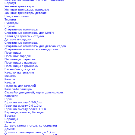
Воркаут
Уличные тренажеры
Уличные тренажеры взрослые
Уличные тренажеры детские
Шведские стенки
Турники
Рукоходы
Брусья
Спортивные комплексы
Спортивные комплексы для ММГН
Лавки для пресса и отдыха
Детские площадки
Спортивные комплексы
Спортивные комплексы для детских садов
Спортивные комплексы стандартные
Песочницы
Песочные городки
Песочницы открытые
Песочницы с навесом
Песочницы с крышками
Баскетбол для детей
Качалки на пружине
Мишени
Качели
Качели
Подвесы для качелей
Качели-балансиры
Скамейки для детей, ящики для игрушек
Карусели
Горки
Горки на высоту 0,5-0,6 м
Горки на высоту 0,9-1,0 м
Горки на высоту более 1,1 м.
Веранды, навесы, беседки
Беседки
Веранды
Навесы
Детские столы и столы со скамьями
Домики
Домики с площадью пола до 1,7 м