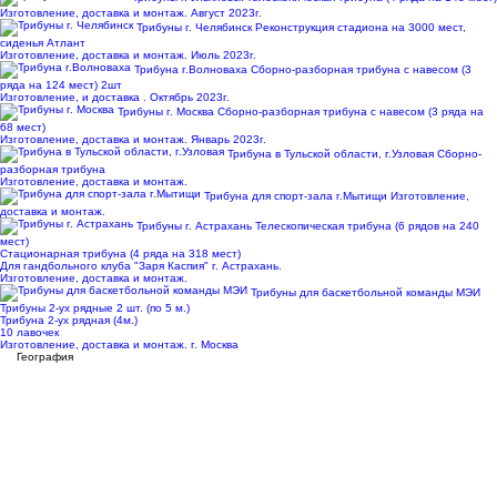
Изготовление, доставка и монтаж. Август 2023г.
Трибуны г. Челябинск
Реконструкция стадиона на 3000 мест,
сиденья Атлант
Изготовление, доставка и монтаж. Июль 2023г.
Трибуна г.Волноваха
Сборно-разборная трибуна с навесом (3
ряда на 124 мест) 2шт
Изготовление, и доставка . Октябрь 2023г.
Трибуны г. Москва
Сборно-разборная трибуна с навесом (3 ряда на
68 мест)
Изготовление, доставка и монтаж. Январь 2023г.
Трибуна в Тульской области, г.Узловая
Сборно-
разборная трибуна
Изготовление, доставка и монтаж.
Трибуна для спорт-зала г.Мытищи
Изготовление,
доставка и монтаж.
Трибуны г. Астрахань
Телескопическая трибуна (6 рядов на 240
мест)
Стационарная трибуна (4 ряда на 318 мест)
Для гандбольного клуба "Заря Каспия" г. Астрахань.
Изготовление, доставка и монтаж.
Трибуны для баскетбольной команды МЭИ
Трибуны 2-ух рядные 2 шт. (по 5 м.)
Трибуна 2-ух рядная (4м.)
10 лавочек
Изготовление, доставка и монтаж. г. Москва
География